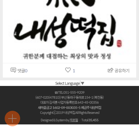
댓글
0
1
공유하기
Select Language
▼
☎ TEL 051-555-9209
(607-020(47810)) 부산 동래구 동래로 154-1 (복천동)
대표자 김세훈 사업자등록번호 643-45-00356
새마을금고 1602-09-003035-5 예금주 내성떡집
Copyrightⓒ2019 내성떡집 All Rights Reserved
Designed & System by
제로웹
ㆍTotal
35,455